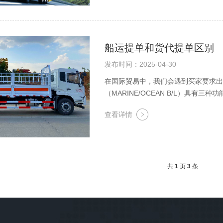
船运提单和货代提单区别
发布时间：2025-04-30
在国际贸易中，我们会遇到买家要求出
（MARINE/OCEAN B/L）具
据。二是承托双方运输契约成立的凭证
查看详情
共
1
页
3
条